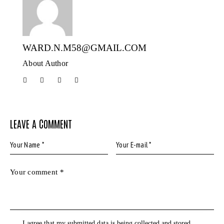
WARD.N.M58@GMAIL.COM
About Author
LEAVE A COMMENT
I agree that my submitted data is being
collected and stored
.